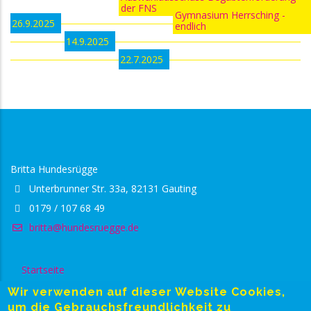
der FNS
Gymnasium Herrsching -
26.9.2025
endlich
14.9.2025
22.7.2025
Britta Hundesrügge
Unterbrunner Str. 33a, 82131 Gauting
0179 / 107 68 49
britta@hundesruegge.de
Startseite
Footer
Wir verwenden auf dieser Website Cookies,
Datenschutzerklärung
um die Gebrauchsfreundlichkeit zu