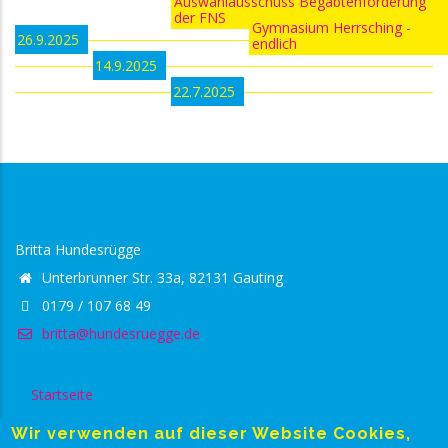
Auswahlausschuss Begabtenförderung
der FNS
Gymnasium Herrsching -
26.9.2025
endlich
14.9.2025
22.7.2025
Britta Hundesrügge
Unterbrunner Str. 33a, 82131 Gauting
0179 / 107 68 49
britta@hundesruegge.de
Startseite
Footer
Datenschutzerklärung
Wir verwenden auf dieser Website Cookies,