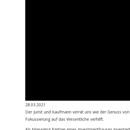
28.03.2021
Der Jurist und Kaufmann verrät uns wie der Genuss von
Fokussierung auf das Wesentliche verhilft.
Als Managing Partner eines Investmenthauses investier