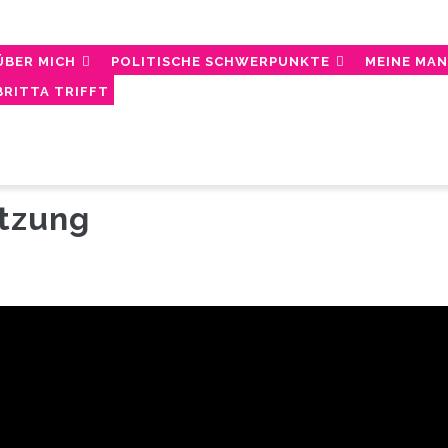
AIN
AVIGATION
ÜBER MICH
POLITISCHE SCHWERPUNKTE
MEINE MA
BRITTA TRIFFT
tzung