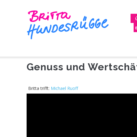
Direkt
M
zum
N
Inhalt
Genuss und Wertschä
Michael Ruoff