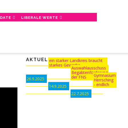
NDATE
LIBERALE WERTE
AKTUELLES:
ein starker Landkreis braucht
starkes Gewerbe
Auswahlausschuss
Begabtenförderung
Gymnasium
der FNS
26.9.2025
Herrsching
- endlich
14.9.2025
22.7.2025