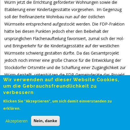
Würm jetzt die Errichtung geförderter Wohnungen sowie die
Etablierung einer Kindertagesstätte vorgesehen. Im Gegenzug
soll der freifinanzierte Wohnbau nun auf der östlichen
Würmseite entsprechend aufgestockt werden. Die FDP-Fraktion
hätte bei diesen Punkten jedoch eher den Beibehalt der
ursprünglichen Flächenaufteilung favorisiert, zumal sich der Hol-
und Bringverkehr für die Kindertagesstätte auf der westlichen
Würmseite schwierig gestalten dürfte. Da das Gesamtprojekt
jedoch noch immer eine große Chance für die Entwicklung der
Stockdorfer Ortsmitte und die Schaffung einer Zugänglichkeit zur
Würm darstellt, unterstützen die FDP-Gemeinderäte das Projekt
Wir verwenden auf dieser Website Cookies,
auch unter Berücksichtigung dieser Anpassungen weiterhin.
um die Gebrauchsfreundlichkeit zu
Weiterhin keine Unterstützung kann die FDP-Fraktion dagegen
verbessern
bei den Bebauungsplänen für den „Patchway Anger“ auf dem
Klicken Sie "Akzeptieren", um sich damit einverstanden zu
Gelände des ehemaligen Apparatebaus Gauting sowie den
erklären.
dahinter liegenden Grundstücken an der Pötschenerstraße
signalisieren. Für den nördlichen Teil dieses städtebaulichen
Akzeptieren
Nein, danke
Entwicklungsprojekts billigte der Bauausschuss nun mehrheitlich